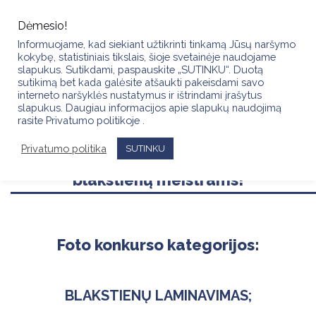
Skip
to
Dėmesio!
content
Informuojame, kad siekiant užtikrinti tinkamą Jūsų naršymo
kokybę, statistiniais tikslais, šioje svetainėje naudojame
slapukus. Sutikdami, paspauskite „SUTINKU“. Duotą
sutikimą bet kada galėsite atšaukti pakeisdami savo
interneto naršyklės nustatymus ir ištrindami įrašytus
Foto konkursas „Metų blakstienų
slapukus. Daugiau informacijos apie slapukų naudojimą
rasite Privatumo politikoje .
laminavimo meistras 2023“ tai jau
Privatumo politika
SUTINKU
tradicija tapęs konkursas, skirtas
blakstienų meistrams!
Foto konkurso kategorijos:
BLAKSTIENŲ LAMINAVIMAS;