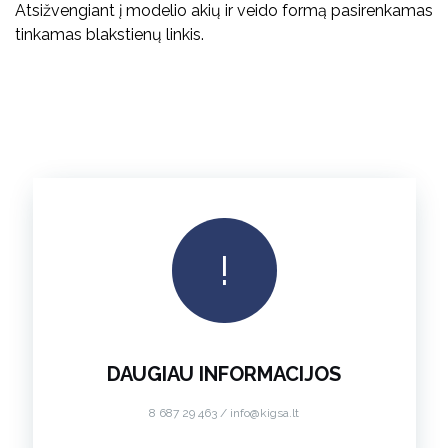
Atsižvengiant į modelio akių ir veido formą pasirenkamas
tinkamas blakstienų linkis.
!
DAUGIAU INFORMACIJOS
8 687 29 463 / info@kigsa.lt