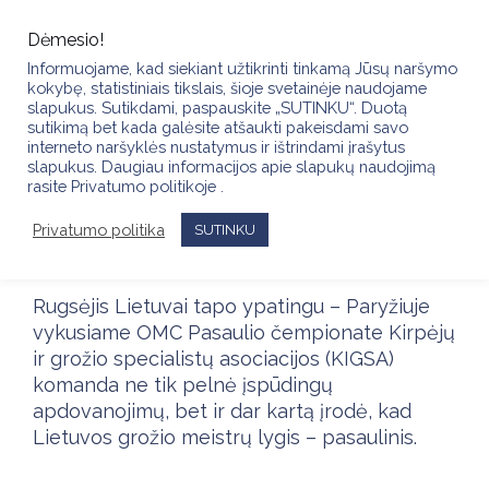
Skip
to
Dėmesio!
content
Informuojame, kad siekiant užtikrinti tinkamą Jūsų naršymo
kokybę, statistiniais tikslais, šioje svetainėje naudojame
slapukus. Sutikdami, paspauskite „SUTINKU“. Duotą
sutikimą bet kada galėsite atšaukti pakeisdami savo
interneto naršyklės nustatymus ir ištrindami įrašytus
Lietuvos grožio meistrai sužibėjo
slapukus. Daugiau informacijos apie slapukų naudojimą
Pasaulio čempionate: KIGSA
rasite Privatumo politikoje .
komanda pelnė aukštus
apdovanojimus ir medalius
.
Privatumo politika
SUTINKU
Rugsėjis Lietuvai tapo ypatingu – Paryžiuje
vykusiame OMC Pasaulio čempionate Kirpėjų
ir grožio specialistų asociacijos (KIGSA)
komanda ne tik pelnė įspūdingų
apdovanojimų, bet ir dar kartą įrodė, kad
Lietuvos grožio meistrų lygis – pasaulinis.