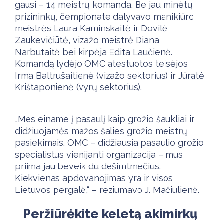
gausi – 14 meistrų komanda. Be jau minėtų
prizininkų, čempionate dalyvavo manikiūro
meistrės Laura Kaminskaitė ir Dovilė
Zaukevičiūtė, vizažo meistrė Diana
Narbutaitė bei kirpėja Edita Laučienė.
Komandą lydėjo OMC atestuotos teisėjos
Irma Baltrušaitienė (vizažo sektorius) ir Jūratė
Krištaponienė (vyrų sektorius).
„Mes einame į pasaulį kaip grožio šaukliai ir
didžiuojamės mažos šalies grožio meistrų
pasiekimais. OMC – didžiausia pasaulio grožio
specialistus vienijanti organizacija – mus
priima jau beveik du dešimtmečius.
Kiekvienas apdovanojimas yra ir visos
Lietuvos pergalė,“ – reziumavo J. Mačiulienė.
Peržiūrėkite keletą akimirkų