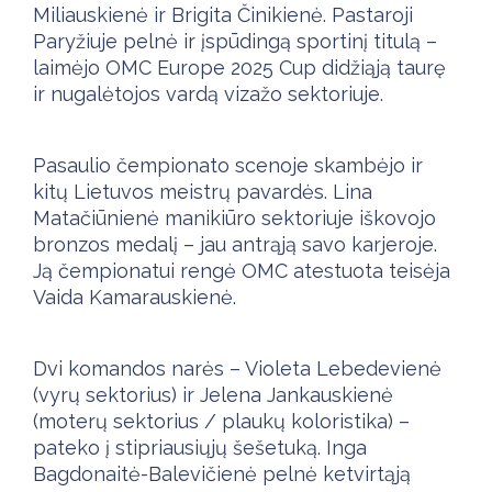
Miliauskienė ir Brigita Činikienė. Pastaroji
Paryžiuje pelnė ir įspūdingą sportinį titulą –
laimėjo OMC Europe 2025 Cup didžiąją taurę
ir nugalėtojos vardą vizažo sektoriuje.
Pasaulio čempionato scenoje skambėjo ir
kitų Lietuvos meistrų pavardės. Lina
Matačiūnienė manikiūro sektoriuje iškovojo
bronzos medalį – jau antrąją savo karjeroje.
Ją čempionatui rengė OMC atestuota teisėja
Vaida Kamarauskienė.
Dvi komandos narės – Violeta Lebedevienė
(vyrų sektorius) ir Jelena Jankauskienė
(moterų sektorius / plaukų koloristika) –
pateko į stipriausiųjų šešetuką. Inga
Bagdonaitė-Balevičienė pelnė ketvirtąją