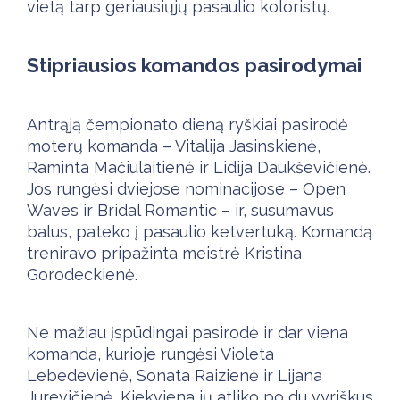
vietą tarp geriausiųjų pasaulio koloristų.
Stipriausios komandos pasirodymai
Antrąją čempionato dieną ryškiai pasirodė
moterų komanda – Vitalija Jasinskienė,
Raminta Mačiulaitienė ir Lidija Daukševičienė.
Jos rungėsi dviejose nominacijose – Open
Waves ir Bridal Romantic – ir, susumavus
balus, pateko į pasaulio ketvertuką. Komandą
treniravo pripažinta meistrė Kristina
Gorodeckienė.
Ne mažiau įspūdingai pasirodė ir dar viena
komanda, kurioje rungėsi Violeta
Lebedevienė, Sonata Raizienė ir Lijana
Jurevičienė. Kiekviena jų atliko po du vyriškus