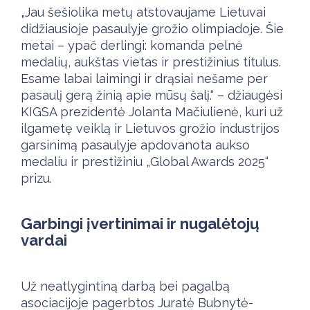
„Jau šešiolika metų atstovaujame Lietuvai
didžiausioje pasaulyje grožio olimpiadoje. Šie
metai – ypač derlingi: komanda pelnė
medalių, aukštas vietas ir prestižinius titulus.
Esame labai laimingi ir drąsiai nešame per
pasaulį gerą žinią apie mūsų šalį.“ – džiaugėsi
KIGSA prezidentė Jolanta Mačiulienė, kuri už
ilgametę veiklą ir Lietuvos grožio industrijos
garsinimą pasaulyje apdovanota aukso
medaliu ir prestižiniu „Global Awards 2025“
prizu.
Garbingi įvertinimai ir nugalėtojų
vardai
Už neatlygintiną darbą bei pagalbą
asociacijoje pagerbtos Juratė Bubnytė-