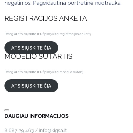
negalimos. Pageidautina portretinė nuotrauka.
REGISTRACIJOS ANKETA
Patogiai atsisiųskite ir užpildykite registracijos anketą.
ATSISIŲSKITE ČIA
MODELIO SUTARTIS
Patogiai atsisiųskite ir užpildykite modelio sutartį.
ATSISIŲSKITE ČIA
DAUGIAU INFORMACIJOS
8 687 29 463 / info@kigsa.lt