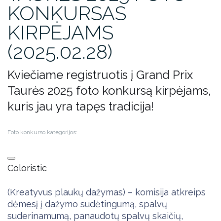
KONKURSAS
KIRPĖJAMS
(2025.02.28)
Kviečiame registruotis į Grand Prix
Taurės 2025 foto konkursą kirpėjams,
kuris jau yra tapęs tradicija!
Foto konkurso kategorijos:
Coloristic
(Kreatyvus plaukų dažymas) – komisija atkreips
dėmesį į dažymo sudėtingumą, spalvų
suderinamumą, panaudotų spalvų skaičių,