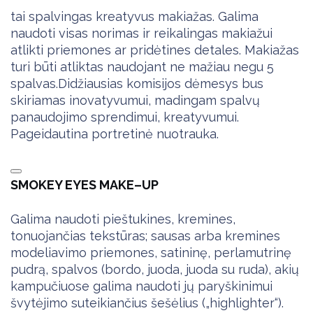
tai spalvingas kreatyvus makiažas. Galima
naudoti visas norimas ir reikalingas makiažui
atlikti priemones ar pridėtines detales. Makiažas
turi būti atliktas naudojant ne mažiau negu 5
spalvas.
Didžiausias komisijos dėmesys bus
skiriamas inovatyvumui, madingam spalvų
panaudojimo sprendimui, kreatyvumui.
Pageidautina portretinė nuotrauka.
SMOKEY EYES MAKE–UP
Galima naudoti pieštukines, kremines,
tonuojančias tekstūras; sausas arba kremines
modeliavimo priemones, satininę, perlamutrinę
pudrą, spalvos (bordo, juoda, juoda su ruda), akių
kampučiuose galima naudoti jų paryškinimui
švytėjimo suteikiančius šešėlius („highlighter“).