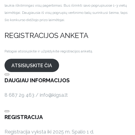
laukia iškilmingas visų pagerbimas. Bus išrinkti savo pogrupiuose 1-3 vietų
laimėtojai. Daugiausia iš visų pogrupių vertinimo balų surinkusi šeima, taps
šio konkurso didžiojo prizo laimėtojai.
REGISTRACIJOS ANKETA
Patogiai atsisiųskite ir užpildykite registracijos anketą.
ATSISIŲSKITE ČIA
DAUGIAU INFORMACIJOS
8 687 29 463 / info@kigsa.lt
REGISTRACIJA
Registracija vyksta iki 2025 m. Spalio 1 d.