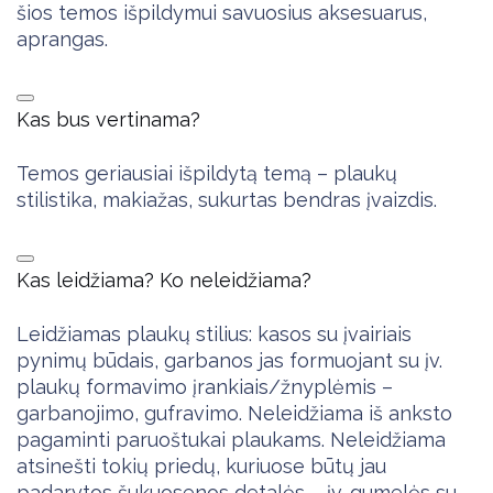
šios temos išpildymui savuosius aksesuarus,
aprangas.
Kas bus vertinama?
Temos geriausiai išpildytą temą – plaukų
stilistika, makiažas, sukurtas bendras įvaizdis.
Kas leidžiama? Ko neleidžiama?
Leidžiamas plaukų stilius: kasos su įvairiais
pynimų būdais, garbanos jas formuojant su įv.
plaukų formavimo įrankiais/žnyplėmis –
garbanojimo, gufravimo. Neleidžiama iš anksto
pagaminti paruoštukai plaukams. Neleidžiama
atsinešti tokių priedų, kuriuose būtų jau
padarytos šukuosenos detalės – įv. gumelės su