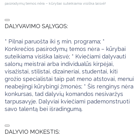
pasirodymų temos nėra – kūrybai suteikiama visiška laisvė!
DALYVAVIMO SĄLYGOS:
* Pilnai paruošta iki 5 min. programa; *
Konkrečios pasirodymų temos nėra – kūrybai
suteikiama visiška laisvė; * Kviečiami dalyvauti
salonų meistrai arba individualūs kirpėjai,
visažistai, stilistai, dizaineriai, studentai, kiti
grožio specialistai taip pat meno atstovai, menui
neabejingi kūrybingi žmonės; * Šis renginys nėra
konkursas, tad dalyvių komandos nesivaržys
tarpusavyje. Dalyviai kviečiami pademonstruoti
savo talentą bei išradingumą.
DALYVIO MOKESTIS: