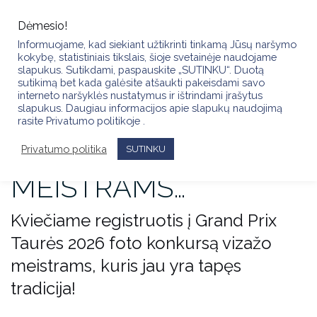
Skip
to
Dėmesio!
content
Informuojame, kad siekiant užtikrinti tinkamą Jūsų naršymo
kokybę, statistiniais tikslais, šioje svetainėje naudojame
slapukus. Sutikdami, paspauskite „SUTINKU“. Duotą
sutikimą bet kada galėsite atšaukti pakeisdami savo
KIGSA GRAND PRIX
interneto naršyklės nustatymus ir ištrindami įrašytus
slapukus. Daugiau informacijos apie slapukų naudojimą
rasite Privatumo politikoje .
TAURĖS 2026 FOTO
Privatumo politika
KONKURSAS VIZAŽO
SUTINKU
MEISTRAMS…
Kviečiame registruotis į Grand Prix
Taurės 2026 foto konkursą vizažo
meistrams, kuris jau yra tapęs
tradicija!