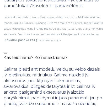
paruoštukais/kaselėmis, garbanėlėmis.
Laikas skirtas darbui: 1val. – Šukuosenos kūrimas. 1val. – Makiažo kūrimas.
Modeliukui sukūrus šukuoseną kuriamas makiažas. Dalyviai registruojantis
patys nurodo kas kurią į rungtį registruojasi, kas kurią rungtį atliks konkurso
aikštelėje. Davus konkurso pradžios startą aikštelėje bus kuriamos temos
„
Kalėdinė pasaka 2025”
savosios versijos.
Kas leidžiama? Ko neleidžiama?
Galima piešti ant modelių veidų su veido dažais
įv. piešinukus, raitinukus. Galima naudoti įv.
aksesuarus juos klijuojant: akmenėlius,
swarovskius, blizges detalytes ir kt. Galima iš
anksto pasigaminti aksesuarus įvaizdžio
paryškinimui, papildymui ir juos panaudoti jau po
plaukų įvaizdžio sukūrimo ir makiažo užduočių.