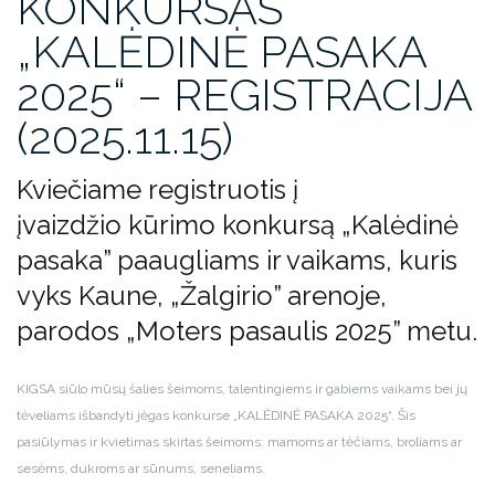
KONKURSAS
„KALĖDINĖ PASAKA
2025“ – REGISTRACIJA
(2025.11.15)
Kviečiame registruotis į
įvaizdžio kūrimo konkursą „Kalėdinė
pasaka” paaugliams ir vaikams, kuris
vyks Kaune, „Žalgirio” arenoje,
parodos „Moters pasaulis 2025” metu.
KIGSA siūlo mūsų šalies šeimoms, talentingiems ir gabiems vaikams bei jų
tėveliams išbandyti jėgas konkurse „KALĖDINĖ PASAKA 2025“. Šis
pasiūlymas ir kvietimas skirtas šeimoms: mamoms ar tėčiams, broliams ar
sesėms, dukroms ar sūnums, seneliams.