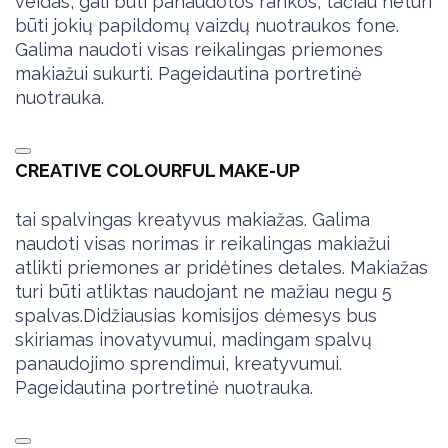
veidas, gali būti panaudotos rankos, tačiau neturi
būti jokių papildomų vaizdų nuotraukos fone.
Galima naudoti visas reikalingas priemones
makiažui sukurti. Pageidautina portretinė
nuotrauka.
CREATIVE COLOURFUL MAKE-UP
tai spalvingas kreatyvus makiažas. Galima
naudoti visas norimas ir reikalingas makiažui
atlikti priemones ar pridėtines detales. Makiažas
turi būti atliktas naudojant ne mažiau negu 5
spalvas.
Didžiausias komisijos dėmesys bus
skiriamas inovatyvumui, madingam spalvų
panaudojimo sprendimui, kreatyvumui.
Pageidautina portretinė nuotrauka.