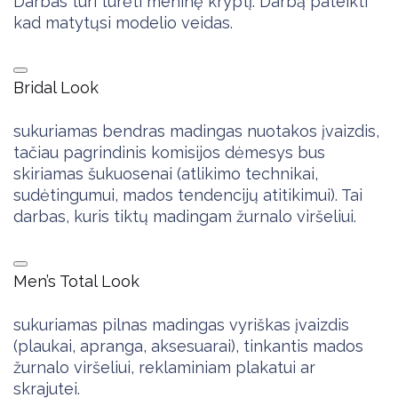
Darbas turi turėti meninę kryptį. Darbą pateikti
kad matytųsi modelio veidas.
Bridal Look
sukuriamas bendras madingas nuotakos įvaizdis,
tačiau pagrindinis komisijos dėmesys bus
skiriamas šukuosenai (atlikimo technikai,
sudėtingumui, mados tendencijų atitikimui). Tai
darbas, kuris tiktų madingam žurnalo viršeliui.
Men’s Total Look
sukuriamas pilnas madingas vyriškas įvaizdis
(plaukai, apranga, aksesuarai), tinkantis mados
žurnalo viršeliui, reklaminiam plakatui ar
skrajutei.