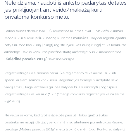
Neleidžiama: naudoti iš anksto padarytas detales
jas priklijuojant ant veido/makiažą kurti
privaloma konkurso metu.
Laikas skirtas darbui: 1val. – Šukuosenos kūrimas. 1val. – Makiažo kūrimas.
Modeliukui sukūrus šukuoseną kuriamas makiažas. Dalyviai registruojantis
patys nurodo kas kurią į rungtį registruojasi, kas kurią rungtį atliks konkurso
aikštelėje. Davus konkurso pradžios startą aikštelėje bus kuriamos temos
„
Kalėdinė pasaka 2025”
savosios versijos.
Registruotis gali visi šeimos nariai. Šie reglamento reikalavimai sukurti
specialiai šiam šeimos konkursui. Registracijos formoje nurodykite savo
vaikų amžių. Pagal amžiaus grupes dalyviai bus suskirstyti į pogrupius.
Registruotis gali vaikai nuo 7 iki 17 metų! Konkurso registracijos kaina šeimai
– 50 eurų.
Ne veltui sakoma, kad grožis išgelbės pasaulį. Tokiu gražiu šūkiu
pasitinkame naujų idėjų įgyvendinimą ir susitinkame jau netrukus Kaune,
parodoje „Moters pasaulis 2025” metu lapkričio mėn. 15 d. Konkurso dalyvių