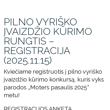
PILNO VYRIŠKO
ĮVAIZDŽIO KŪRIMO
RUNGTIS –
REGISTRACIJA
(2025.11.15)
Kviečiame registruotis į pilno vyriško
įvaizdžio kūrimo konkursą, kuris vyks
parodos „Moters pasaulis 2025“
metu!
REGISTRACIJOS ANKETA