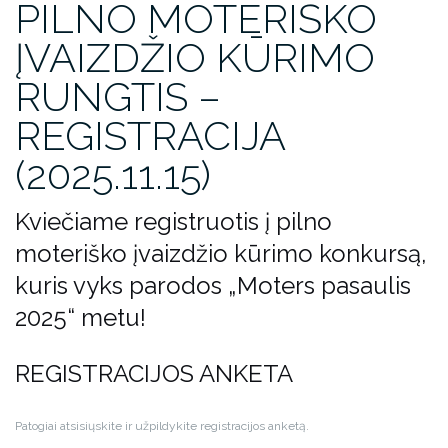
PILNO MOTERIŠKO
ĮVAIZDŽIO KŪRIMO
RUNGTIS –
REGISTRACIJA
(2025.11.15)
Kviečiame registruotis į pilno
moteriško įvaizdžio kūrimo konkursą,
kuris vyks parodos „Moters pasaulis
2025“ metu!
REGISTRACIJOS ANKETA
Patogiai atsisiųskite ir užpildykite registracijos anketą.