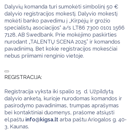
Dalyvių komanda turi sumokėti simbolinį 50 €
dalyvio registracijos mokestį. Dalyvio mokestį
mokėti banko pavedimu į „Kirpėjų ir grožio
specialistų asociacijos“ a/s LT86 7300 0101 1566
7128, AB Swedbank. Prie mokėjimo paskirties
nurodant „TALENTŲ SCENA 2025” ir komandos
pavadinimą. Bet kokie registracijos mokesčiai
nebus priimami renginio vietoje.
REGISTRACIJA:
Registracija vyksta iki spalio 15 d. Užpildytą
dalyvio anketą, kurioje nurodomas komandos ir
pasirodymo pavadinimas, trumpas aprašymas
bei kontaktiniai duomenys, prašome atsiųsti
el.paštu
info@kigsa.lt
arba paštu Ariogalos g. 40-
3, Kaunas.