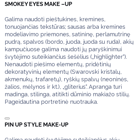
SMOKEY EYES MAKE –UP
Galima naudoti pieštukines, kremines,
tonuojančias tekstūras; sausas arba kremines
modeliavimo priemones, satininę, perlamutrinę
pudrą, spalvos (bordo, juoda, juoda su ruda), akių
kampučiuose galima naudoti jų paryškinimui
švytėjimo suteikiančius šešėlius („highlighter“).
Nenaudoti piešimo elementų, pridėtinių
dekoratyvinių elementų (Swarovski kristalų,
akmenukų, trafaretų), ryškių spalvų (neoninės,
žalios, mėlynos ir kt.), „gliterius“. Apranga turi
madinga, stilinga, atitikti dūminio makiažo stilių.
Pageidautina portretinė nuotrauka.
PIN UP STYLE MAKE-UP
Galima naudoti švytėjimo suteikiančius akių