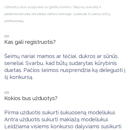
Užduotys bus susijusios su grožio kūrimu. Dalyvių sukurtą ir
pademonstruotą rezultatą vertins komisija, sudaryta iš įvairių sričių
profesionalų.
Kas gali registruotis?
Šeimų nariai: mamos ar tėčiai, dukros ar sūnūs,
seneliai. Svarbu, kad būtų sudarytas kūrybinis
duetas. Pačios šeimos nusprendžia ką deleguoti į
šį konkursą.
Kokios bus užduotys?
Pirma užduotis sukurti šukuoseną modeliukui.
Antra užduotis sukurti makiažą modeliukui.
Leidžiama visiems konkurso dalyviams susikurti