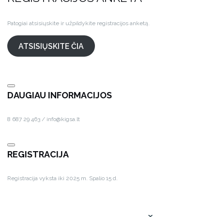
Patogiai atsisiųskite ir užpildykite registracijos anketą.
ATSISIŲSKITE ČIA
DAUGIAU INFORMACIJOS
8 687 29 463 / info@kigsa.lt
REGISTRACIJA
Registracija vyksta iki 2025 m. Spalio 15 d.