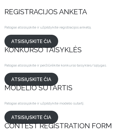
REGISTRACIJOS ANKETA
Patogiai atsisiųskite ir užpildykite registracijos anketą.
ATSISIŲSKITE ČIA
KONKURSO TAISYKLĖS
Patogiai atsisiųskite ir peržiūrėkite konkurso taisykles/sąlygas.
ATSISIŲSKITE ČIA
MODELIO SUTARTIS
Patogiai atsisiųskite ir užpildykite modelio sutartį.
ATSISIŲSKITE ČIA
CONTEST REGISTRATION FORM