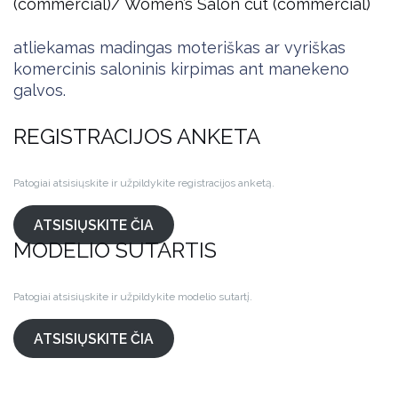
(commercial)/ Women’s Salon cut (commercial)
atliekamas madingas moteriškas ar vyriškas
komercinis saloninis kirpimas ant manekeno
galvos.
REGISTRACIJOS ANKETA
Patogiai atsisiųskite ir užpildykite registracijos anketą.
ATSISIŲSKITE ČIA
MODELIO SUTARTIS
Patogiai atsisiųskite ir užpildykite modelio sutartį.
ATSISIŲSKITE ČIA