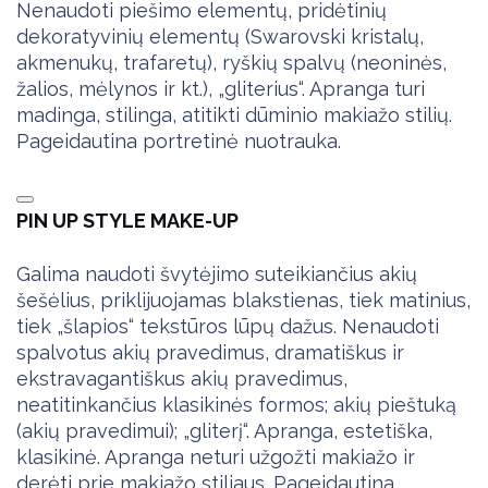
Nenaudoti piešimo elementų, pridėtinių
dekoratyvinių elementų (Swarovski kristalų,
akmenukų, trafaretų), ryškių spalvų (neoninės,
žalios, mėlynos ir kt.), „gliterius“. Apranga turi
madinga, stilinga, atitikti dūminio makiažo stilių.
Pageidautina portretinė nuotrauka.
PIN UP STYLE MAKE-UP
Galima naudoti švytėjimo suteikiančius akių
šešėlius, priklijuojamas blakstienas, tiek matinius,
tiek „šlapios“ tekstūros lūpų dažus. Nenaudoti
spalvotus akių pravedimus, dramatiškus ir
ekstravagantiškus akių pravedimus,
neatitinkančius klasikinės formos; akių pieštuką
(akių pravedimui); „gliterį“. Apranga, estetiška,
klasikinė. Apranga neturi užgožti makiažo ir
derėti prie makiažo stiliaus. Pageidautina