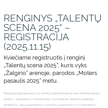
RENGINYS „TALENTŲ
SCENA 2025“ –
REGISTRACIJA
(2025.11.15)
Kviečiame registruotis į renginį
„Talentų scena 2025”, kuris vyks
„Žalgirio” arenoje, parodos „Moters
pasaulis 2025” metu.
Renginyje gali dalyvauti visi norintys pademonstruoti savo talentą įvairiais
būdais – šukuosenų ir makiažų šou, kūno tapyba, drabužių kolekcijų
pristatymu, šokių pasirodymu, muzikiniu sveikinimu ir t.t. Konkrečios