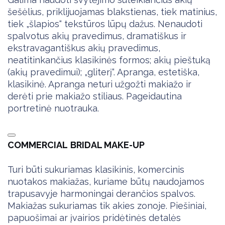
šešėlius, priklijuojamas blakstienas, tiek matinius,
tiek „šlapios“ tekstūros lūpų dažus. Nenaudoti
spalvotus akių pravedimus, dramatiškus ir
ekstravagantiškus akių pravedimus,
neatitinkančius klasikinės formos; akių pieštuką
(akių pravedimui); „gliterį“. Apranga, estetiška,
klasikinė. Apranga neturi užgožti makiažo ir
derėti prie makiažo stiliaus. Pageidautina
portretinė nuotrauka.
COMMERCIAL
BRIDAL MAKE-UP
Turi būti sukuriamas klasikinis, komercinis
nuotakos makiažas, kuriame būtų naudojamos
trapusavyje harmoningai derančios spalvos.
Makiažas sukuriamas tik akies zonoje. Piešiniai,
papuošimai ar įvairios pridėtinės detalės